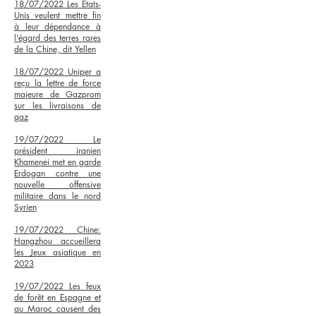
18/07/2022 Les Etats-
Unis veulent mettre fin
à leur dépendance à
l'égard des terres rares
de la Chine, dit Yellen
18/07/2022 Uniper a
reçu la lettre de force
majeure de Gazprom
sur les livraisons de
gaz
19/07/2022 Le
président iranien
Khamenei met en garde
Erdogan contre une
nouvelle offensive
militaire dans le nord
Syrien
19/07/2022 Chine:
Hangzhou accueillera
les Jeux asiatique en
2023
19/07/2022 Les feux
de forêt en Espagne et
au Maroc causent des