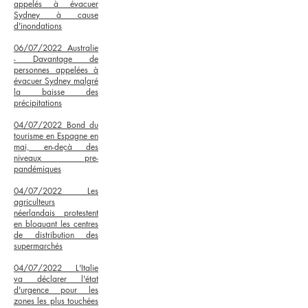
appelés à évacuer
Sydney à cause
d'inondations
06/07/2022 Australie
-
Davantage de
personnes appelées à
évacuer Sydney malgré
la baisse des
précipitations
04/07/2022 Bond du
tourisme en Espagne en
mai, en-deçà des
niveaux pre-
pandémiques
04/07/2022 Les
agriculteurs
néerlandais protestent
en bloquant les centres
de distribution des
supermarchés
04/07/2022 L'Italie
va déclarer l'état
d'urgence pour les
zones les plus touchées