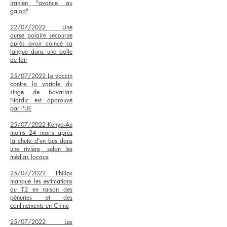
iranien "avance au
galop"
22/07/2022
Une
ourse polaire secourue
après avoir coincé sa
langue dans une boîte
de lait
25/07/2022 Le vaccin
contre la variole du
singe de Bavarian
Nordic est approuvé
par l'UE
25/07/2022 Kenya-Au
moins 24 morts après
la chute d'un bus dans
une rivière, selon les
médias locaux
25/07/2022 Philips
manque les estimations
au T2 en raison des
pénuries et des
confinements en Chine
25/07/2022 Les