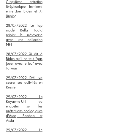
Cinquième entretien
téléphonique imminent
entre Joe Biden et Xi
Jinping
28/07/2022 L
e top
model Bella Hadid
rejoint le métaverse
avec une collection
NFT
28/07/2022
Xi dit à
Biden qu'il ne faut "pas
jouer avec le feu" avec
Taiwan
29/07/2022
DHL va
cesser ses activités en
Russie
29/07/2022
Le
Royaume-Uni va
enquêter sur les
prétentions écologiques
d'Asos, Boohoo et
Asda
29/07/2022
Le