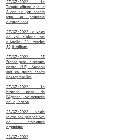
27/07/2022
La
Turquie affirme que la
Suède n'a pas encore
tenu sa promesse
d'extraditions
27/07/2022 La veste
de vol d'Aldrin lors
d'Apollo 11 vendue
$2,8 millions
27/07/2022
RT
France perd un recours
contre l'UE, Moscou
met en garde contre
des représailles
27/07/2022
La
branche russe de
l'Agence juive menacée
de liquidation
28/07/2022
Nestlé
relève ses perspectives
de croissance
organique
28/07/2022