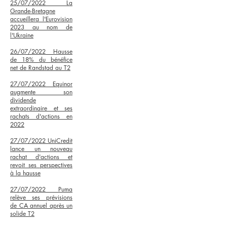
25/07/2022
La
Grande-Bretagne
accueillera l'Eurovision
2023 au nom de
l'Ukraine
26/07/2022
Hausse
de 18% du bénéfice
net de Randstad au T2
27/07/2022
Equinor
augmente son
dividende
extraordinaire et ses
rachats d'actions en
2022
27/07/2022 UniCredit
lance un nouveau
rachat d'actions et
revoit ses perspectives
à la hausse
27/07/2022 Puma
relève ses prévisions
de CA annuel après un
solide T2