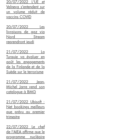
20/07/2022
L'UE et
Valneva s'entendent sur
un volume réduit de
vaccins COVID
20/07/2022
Les
livraisons de gaz via
Nord Stream
reprendront jeudi
21/07/2022
La
Turquie va évaluer en
août les engagements
de la Finlande et de la
Suède sur le terrorisme
21/07/2022
Jean-
Michel Jarre vend son
catalogue à BMG
21/07/2022
Ubisoft :
Net bookings meilleurs
que prévu au premier
trimestre
22/07/2022
Le chef
de l'AIEA affirme que le
programme nucléaire