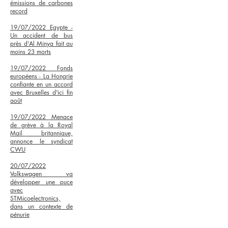
émissions de carbones
record
19/07/2022 Egypte -
Un accident de bus
près d'Al Minya fait au
moins 23 morts
19/07/2022 Fonds
européens - La Hongrie
confiante en un accord
avec Bruxelles d'ici fin
août
19/07/2022 Menace
de grève à la Royal
Mail britannique,
annonce le syndicat
CWU
20/07/2022
Volkswagen va
développer une puce
avec
STMicoelectronics,
dans un contexte de
pénurie