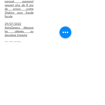
parquet espagnol
requiert plus de 8 ans
de prison contre
Shakira pour fraude
fiscale
29/07/2022
AstraZeneca dépasse
les attentes au
deuxième trimestre
29/07/2022
ExilorLuxottica
améliore sa marge au
premier semestre
malgré un contexte
difficile
29/07/2022
Hongrie
: Orban espère signer
un accord sur le gaz
avec la Russie cet été
01/08/2022
Estee
Lauder en pourparlers
pour acquérir la
marque Tom Ford,
selon le WSJ